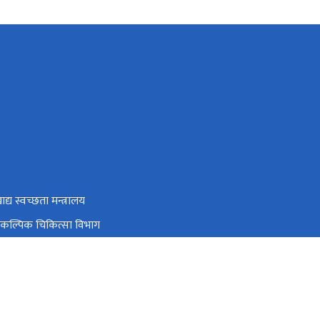
ाद्य स्वच्छता मन्त्रालय
वैकल्पिक चिकित्सा विभाग
नियन्त्रण केन्द्र
्य शिक्षा, सूचना तथा सञ्चार केन्द्र