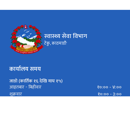
स्वास्थ्य सेवा विभाग
टेकु, काठमाडौं'
कार्यालय समय
जाडो (कार्तिक १६ देखि माघ १५)
१०:०० - ४:००
आइतबार - बिहीवार
१०:०० - ३:००
शुक्रवार
गर्मी (माघ १६ देखि कार्तिक १५)
१०:०० - ५:००
आइतबार - बिहीवार
१०:०० - ३:००
शुक्रवार