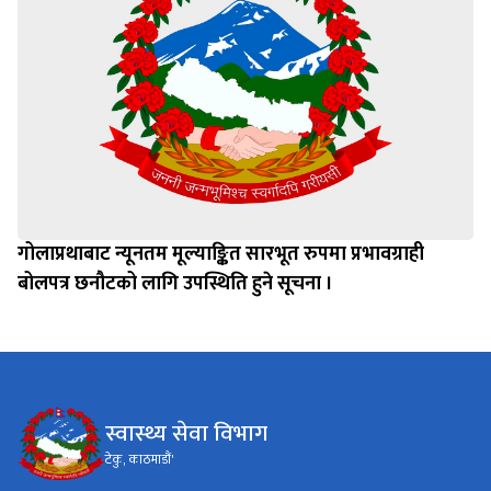
गोलाप्रथाबाट न्यूनतम मूल्याङ्कित सारभूत रुपमा प्रभावग्राही
बोलपत्र छनौटको लागि उपस्थिति हुने सूचना ।
स्वास्थ्य सेवा विभाग
टेकु, काठमाडौं'