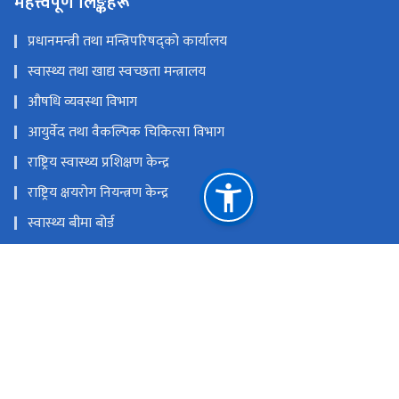
प्रधानमन्त्री तथा मन्त्रिपरिषद्को कार्यालय
स्वास्थ्य तथा खाद्य स्वच्छता मन्त्रालय
औषधि व्यवस्था विभाग
आयुर्वेद तथा वैकल्पिक चिकित्सा विभाग
राष्ट्रिय स्वास्थ्य प्रशिक्षण केन्द्र
राष्ट्रिय क्षयरोग नियन्त्रण केन्द्र
स्वास्थ्य बीमा बोर्ड
राष्ट्रिय स्वास्थ्य शिक्षा, सूचना तथा सञ्चार केन्द्र
राष्ट्रिय प्राकृतिक स्रोत तथा वित्त आयोग
टेकु, काठमाडौं'
info@dohs.gov.np
+९७७ ५३६१७१२ (महानिर्देशक), १११५ (हेलो हेल्थ - स्वास्थ्य सेवा विभाग
सँग सम्बन्धित कुनै गुनासो, सल्लाह सुझाव भएमा)