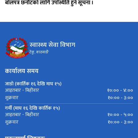
बोलपत्र छनौटको लागि उपस्थिति हुने सूचना ।
स्वास्थ्य सेवा विभाग
टेकु, काठमाडौं'
कार्यालय समय
जाडो (कार्तिक १६ देखि माघ १५)
१०:०० - ४:००
आइतबार - बिहीवार
१०:०० - ३:००
शुक्रवार
गर्मी (माघ १६ देखि कार्तिक १५)
१०:०० - ५:००
आइतबार - बिहीवार
१०:०० - ३:००
शुक्रवार
महत्त्वपूर्ण लिङ्कहरू