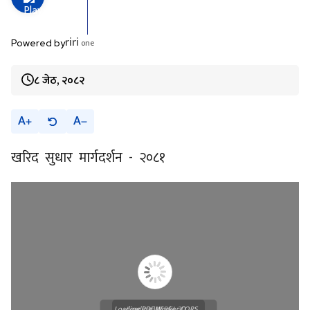
riri
one
Powered by
८ जेठ, २०८२
A
A
खरिद सुधार मार्गदर्शन - २०८१
Loading PDF Worker CORS ...
Loading WEBGL 3D ...