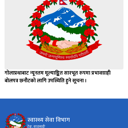
गोलाप्रथाबाट न्यूनतम मूल्याङ्कित सारभूत रुपमा प्रभावग्राही
बोलपत्र छनौटको लागि उपस्थिति हुने सूचना ।
स्वास्थ्य सेवा विभाग
टेकु, काठमाडौं'