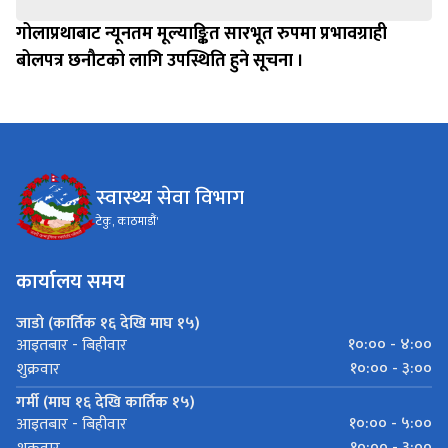
गोलाप्रथाबाट न्यूनतम मूल्याङ्कित सारभूत रुपमा प्रभावग्राही
बोलपत्र छनौटको लागि उपस्थिति हुने सूचना ।
स्वास्थ्य सेवा विभाग
टेकु, काठमाडौं'
कार्यालय समय
जाडो (कार्तिक १६ देखि माघ १५)
१०:०० - ४:००
आइतबार - बिहीवार
१०:०० - ३:००
शुक्रवार
गर्मी (माघ १६ देखि कार्तिक १५)
१०:०० - ५:००
आइतबार - बिहीवार
१०:०० - ३:००