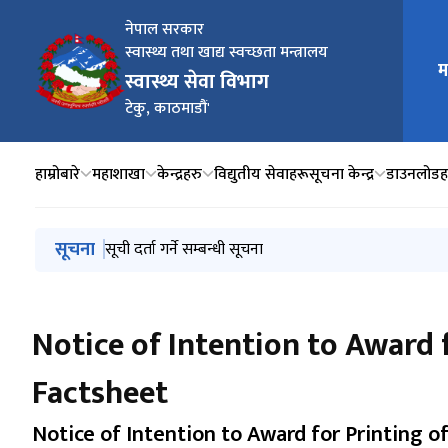
नेपाल सरकार
स्वास्थ्य तथा खाद्य स्वच्छता मन्त्रालय
म
मुख्य न
स्वास्थ्य सेवा विभाग
टेकु, काठमाडौं'
हाम्रोबारे
महाशाखा
केन्द्रहरु
विद्युतीय सेवाहरू
सूचना केन्द्र
डाउनलोडह
मुख्य नेभिगेसनमा जानुहोस्
सूचना
बायोमेडिकल उपकरण व्यवस्थापन निर्देशिका, २०८२
सूची दर्ता गर्ने सम्बन्धी सूचना
स्तरवृद्धिको लागि निवेदन दर्ता गर्ने सम्बन्धी अत्यन्त जरुरी सूचन
Annual Health Report 2081/82
Invitation of Electronic Bid for the Procurement
Notice of Intention to Award 
Factsheet
Notice of Intention to Award for Printing 