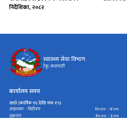
निर्देशिका, २०८२
स्वास्थ्य सेवा विभाग
टेकु, काठमाडौं'
कार्यालय समय
जाडो (कार्तिक १६ देखि माघ १५)
१०:०० - ४:००
आइतबार - बिहीवार
१०:०० - ३:००
शुक्रवार
गर्मी (माघ १६ देखि कार्तिक १५)