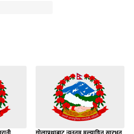
गरानी
गोलाप्रथाबाट न्यूनतम मूल्याङ्कित सारभूत