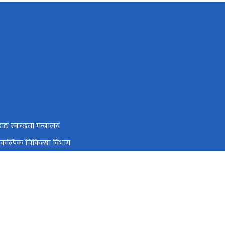
ाद्य स्वच्छता मन्त्रालय
वैकल्पिक चिकित्सा विभाग
नियन्त्रण केन्द्र
्य शिक्षा, सूचना तथा सञ्चार केन्द्र