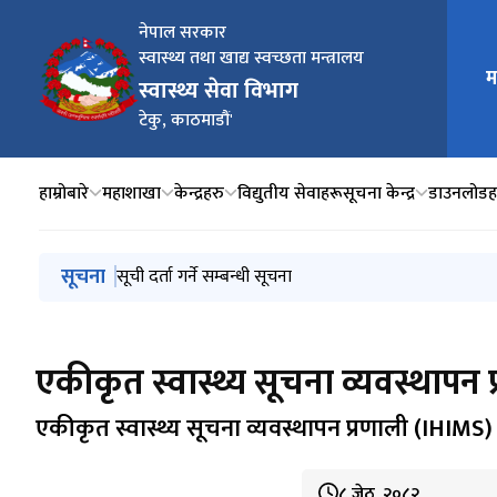
नेपाल सरकार
स्वास्थ्य तथा खाद्य स्वच्छता मन्त्रालय
म
मुख्य न
स्वास्थ्य सेवा विभाग
टेकु, काठमाडौं'
हाम्रोबारे
महाशाखा
केन्द्रहरु
विद्युतीय सेवाहरू
सूचना केन्द्र
डाउनलोडह
मुख्य नेभिगेसनमा जानुहोस्
सूचना
बायोमेडिकल उपकरण व्यवस्थापन निर्देशिका, २०८२
सूची दर्ता गर्ने सम्बन्धी सूचना
स्तरवृद्धिको लागि निवेदन दर्ता गर्ने सम्बन्धी अत्यन्त जरुरी सूचन
Annual Health Report 2081/82
Invitation of Electronic Bid for the Procurement
एकीकृत स्वास्थ्य सूचना व्यवस्थापन
एकीकृत स्वास्थ्य सूचना व्यवस्थापन प्रणाली (IHIMS)
८ जेठ, २०८२