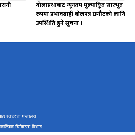
गरानी
गोलाप्रथाबाट न्यूनतम मूल्याङ्कित सारभूत
रुपमा प्रभावग्राही बोलपत्र छनौटको लागि
उपस्थिति हुने सूचना ।
ाद्य स्वच्छता मन्त्रालय
वैकल्पिक चिकित्सा विभाग