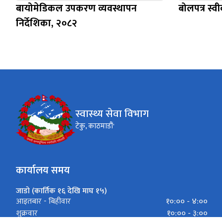
बायोमेडिकल उपकरण व्यवस्थापन
बोलपत्र स्व
निर्देशिका, २०८२
स्वास्थ्य सेवा विभाग
टेकु, काठमाडौं'
कार्यालय समय
जाडो (कार्तिक १६ देखि माघ १५)
१०:०० - ४:००
आइतबार - बिहीवार
१०:०० - ३:००
शुक्रवार