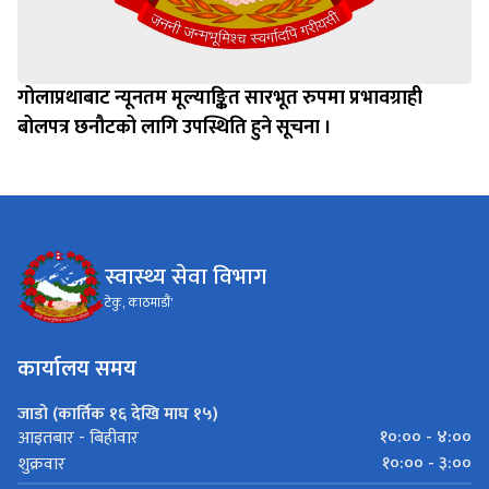
गोलाप्रथाबाट न्यूनतम मूल्याङ्कित सारभूत रुपमा प्रभावग्राही
बोलपत्र छनौटको लागि उपस्थिति हुने सूचना ।
स्वास्थ्य सेवा विभाग
टेकु, काठमाडौं'
कार्यालय समय
जाडो (कार्तिक १६ देखि माघ १५)
१०:०० - ४:००
आइतबार - बिहीवार
१०:०० - ३:००
शुक्रवार