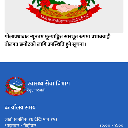
गोलाप्रथाबाट न्यूनतम मूल्याङ्कित सारभूत रुपमा प्रभावग्राही
बोलपत्र छनौटको लागि उपस्थिति हुने सूचना ।
स्वास्थ्य सेवा विभाग
टेकु, काठमाडौं'
कार्यालय समय
जाडो (कार्तिक १६ देखि माघ १५)
१०:०० - ४:००
आइतबार - बिहीवार