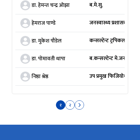
ब.मे.सु.
डा. हेमन्त चन्द्र ओझा
जनस्वास्थ्य प्रशासक
हेमराज पाण्डे
कन्सल्टेन्ट ट्रपिकल मेड
डा. मुकेश पौडेल
ब.कन्सल्टेन्ट मे.जनरलिष्ट
डा. पोमावती थापा
उप प्रमुख फिजियोथेरापिष्ट
निष्ठा श्रेष्ठ
१
२