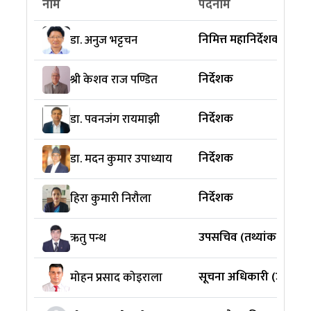
नाम
पदनाम
निमित्त महानिर्देशक
डा. अनुज भट्टचन
निर्देशक
श्री केशव राज पण्डित
निर्देशक
डा. पवनजंग रायमाझी
निर्देशक
डा. मदन कुमार उपाध्याय
निर्देशक
हिरा कुमारी निरौला
उपसचिव (तथ्यांक)
ऋतु पन्थ
सूचना अधिकारी (उपसचि
मोहन प्रसाद कोइराला