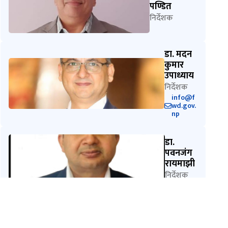
पण्डित
निर्देशक
डा. मदन
कुमार
उपाध्याय
निर्देशक
info@f
wd.gov.
np
डा.
पवनजंग
रायमाझी
निर्देशक
हिरा
कुमारी