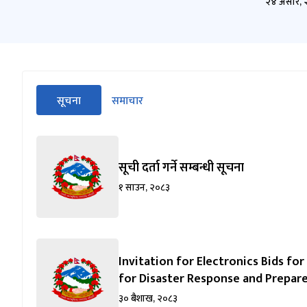
२४ असार, 
सीधा
सूचना
समाचार
पहिलो
(सक्रिय ट्याब)
ट्याबको
सामग्रीमा
जानुहोस्
सूची दर्ता गर्ने सम्बन्धी सूचना
१ साउन, २०८३
Invitation for Electronics Bids f
for Disaster Response and Prepar
३० बैशाख, २०८३