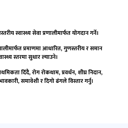
निरौला
निर्देशक
मोहन
प्रसाद
स्तरीय स्वास्थ्य सेवा प्रणालीमार्फत योगदान गर्ने।
कोइराला
सूचना
प्रणालीमार्फत प्रमाणमा आधारित, गुणस्तरीय र समान
अधिकारी
वास्थ्य स्तरमा सुधार ल्याउने।
(उपसचिव)
०१५३६१
६६०
ाथमिकता दिँदै, रोग रोकथाम, प्रवर्धन, शीघ्र निदान,
रभावकारी, समावेशी र दिगो ढंगले विस्तार गर्नु।