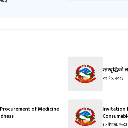
२०८३
स्तरवृद्धिको ल
२९ जेठ, २०८३
or Procurement of Medicine
Invitation 
edness
Consumable
३० बैशाख, २०८३