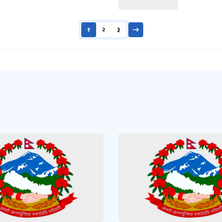
१
२
३